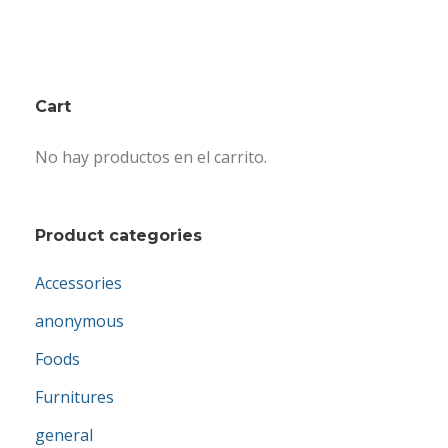
c
c
i
i
o
o
o
a
Cart
r
c
i
t
No hay productos en el carrito.
g
u
i
a
n
l
Product categories
a
e
l
s
Accessories
e
:
r
$
anonymous
a
3
Foods
:
5
$
0
Furnitures
4
.
general
2
0