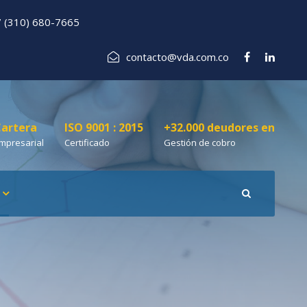
 (310) 680-7665
contacto@vda.com.co
artera
ISO 9001 : 2015
+32.000 deudores en
mpresarial
Certificado
Gestión de cobro