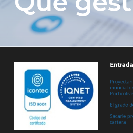
Que ges
Entrada
Proyectan
mundial e
Pórticoliv
El grado d
Sacarle pr
cartera