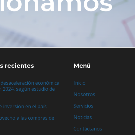
tionamos
s recientes
Menú
 desaceleración económica
Inicio
n 2024, según estudio de
Nosotros
e
Servicios
e inversión en el país
Noticias
ovecho a las compras de
Contáctanos