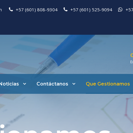
pm
+57 (601) 808-9304
+57 (601) 525-9094
+57
C
E
Noticias
Contáctanos
Que Gestionamos