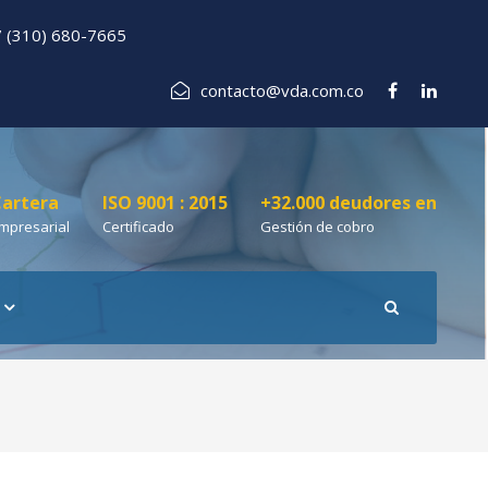
 (310) 680-7665
contacto@vda.com.co
artera
ISO 9001 : 2015
+32.000 deudores en
mpresarial
Certificado
Gestión de cobro