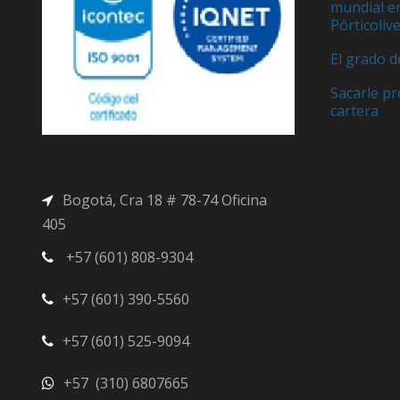
mundial e
Pórticoliv
El grado d
Sacarle pr
cartera
Bogotá, Cra 18 # 78-74 Oficina
405
+57 (601) 808-9304
+57 (601) 390-5560
+57 (601) 525-9094
+57 (310) 6807665