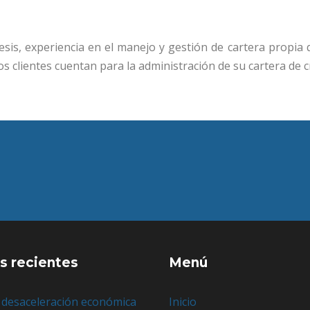
esis, experiencia en el manejo y gestión de cartera propia 
s clientes cuentan para la administración de su cartera de c
s recientes
Menú
 desaceleración económica
Inicio