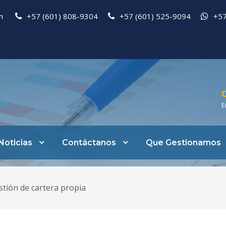
pm
+57 (601) 808-9304
+57 (601) 525-9094
+57
C
E
Noticias
Contáctanos
Que Gestionamos
stión de cartera propia