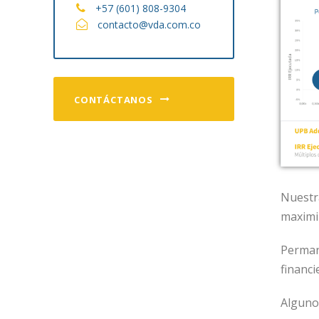
+57 (601) 808-9304
contacto@vda.com.co​
CONTÁCTANOS
Nuestr
maximiz
Perman
financi
Alguno