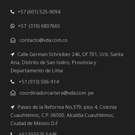
+57 (601) 525-9094
+57 (310) 6807665
contacto@vda.com.co
Calle German Schreiber 246, Of 701, Urb. Santa
Ana, Distrito de San Isidro, Provincia y
Departamento de Lima
+51 (913) 506-914
coordinadorcartera@vda.com .pe
Paseo de la Reforma No.379, piso 4, Colonia
Cuauhtémoc, C.P. 06500, Alcaldía Cuauhtémoc,
Ciudad de México D.F
+52 555525 5448