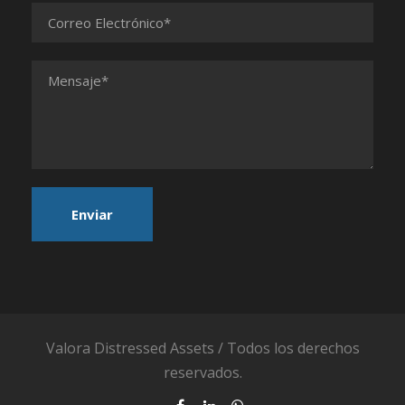
Valora Distressed Assets / Todos los derechos
reservados.