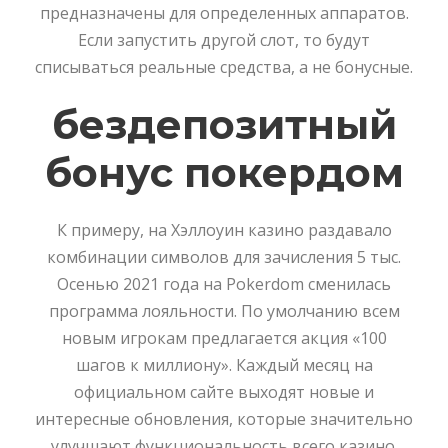
предназначены для определенных аппаратов.
Если запустить другой слот, то будут
списываться реальные средства, а не бонусные.
бездепозитный
бонус покердом
К примеру, на Хэллоуин казино раздавало
комбинации символов для зачисления 5 тыс.
Осенью 2021 года на Pokerdom сменилась
программа лояльности. По умолчанию всем
новым игрокам предлагается акция «100
шагов к миллиону». Каждый месяц на
официальном сайте выходят новые и
интересные обновления, которые значительно
улучшают функциональность всего казино.