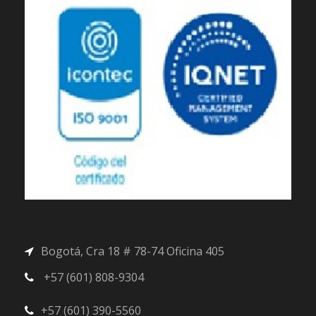
Bogotá, Cra 18 # 78-74 Oficina 405
+57 (601) 808-9304
+57 (601) 390-5560