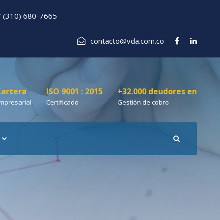
 (310) 680-7665
contacto@vda.com.co
artera
ISO 9001 : 2015
+32.000 deudores en
mpresarial
Certificado
Gestión de cobro