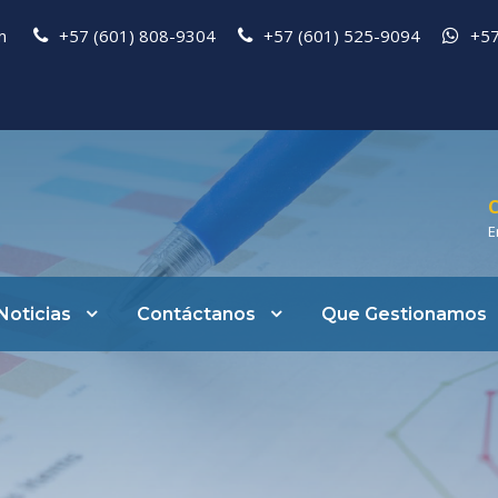
pm
+57 (601) 808-9304
+57 (601) 525-9094
+57
C
E
Noticias
Contáctanos
Que Gestionamos