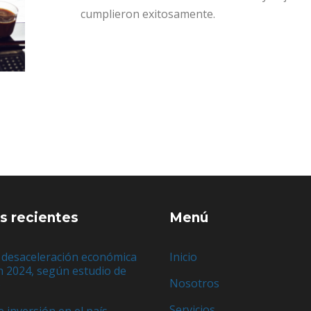
cumplieron exitosamente.​
s recientes
Menú
 desaceleración económica
Inicio
n 2024, según estudio de
Nosotros
e
Servicios
e inversión en el país