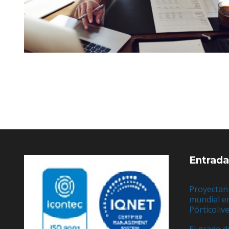
Entrada
Proyectan
mundial e
Pórticoliv
El grado d