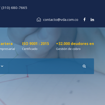
 (310) 680-7665
contacto@vda.com.co
artera
ISO 9001 : 2015
+32.000 deudores en
mpresarial
Certificado
Gestión de cobro