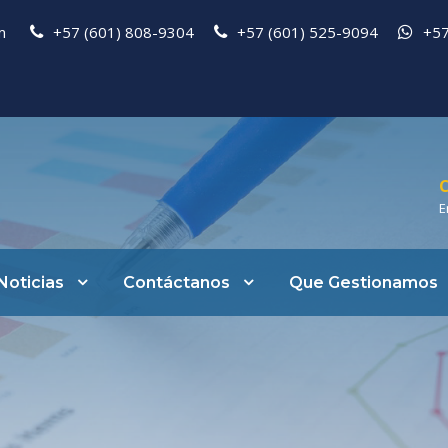
pm
+57 (601) 808-9304
+57 (601) 525-9094
+57
C
E
Noticias
Contáctanos
Que Gestionamos