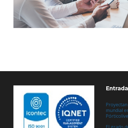
Entrada
Proyectan
mundial e
Pórticoliv
El grado d