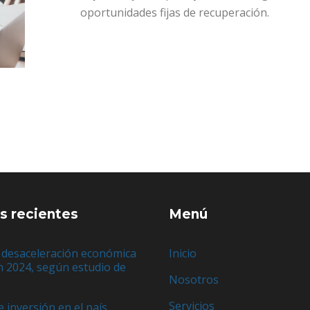
oportunidades fijas de recuperación. ​
s recientes
Menú
 desaceleración económica
Inicio
n 2024, según estudio de
Nosotros
e
Servicios
e inversión en el país