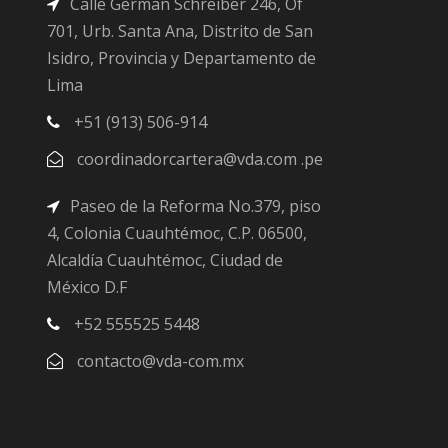
Calle German Schreiber 246, Of
701, Urb. Santa Ana, Distrito de San
Isidro, Provincia y Departamento de
Lima
+51 (913) 506-914
coordinadorcartera@vda.com .pe
Paseo de la Reforma No.379, piso
4, Colonia Cuauhtémoc, C.P. 06500,
Alcaldía Cuauhtémoc, Ciudad de
México D.F
+52 555525 5448
contacto@vda-com.mx