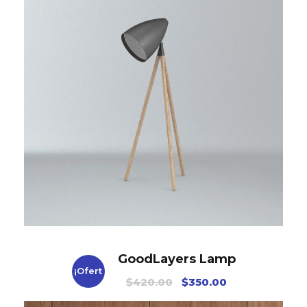
GoodLayers Lamp
¡Ofert
E
E
$
420.00
$
350.00
l
l
a!