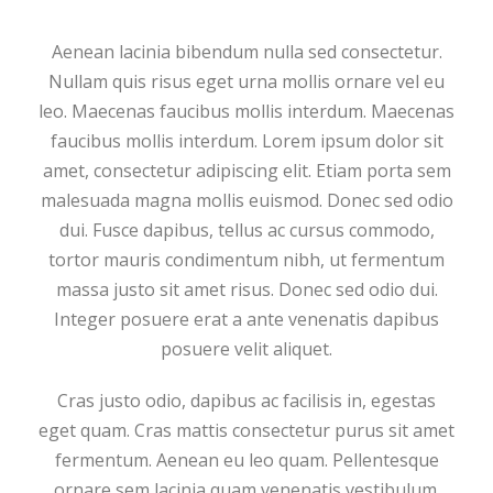
l
l
Aenean lacinia bibendum nulla sed consectetur.
C
Nullam quis risus eget urna mollis ornare vel eu
h
leo. Maecenas faucibus mollis interdum. Maecenas
a
faucibus mollis interdum. Lorem ipsum dolor sit
i
amet, consectetur adipiscing elit. Etiam porta sem
r
malesuada magna mollis euismod. Donec sed odio
c
dui. Fusce dapibus, tellus ac cursus commodo,
a
tortor mauris condimentum nibh, ut fermentum
n
massa justo sit amet risus. Donec sed odio dui.
t
Integer posuere erat a ante venenatis dapibus
i
posuere velit aliquet.
d
a
Cras justo odio, dapibus ac facilisis in, egestas
d
eget quam. Cras mattis consectetur purus sit amet
fermentum. Aenean eu leo quam. Pellentesque
ornare sem lacinia quam venenatis vestibulum.