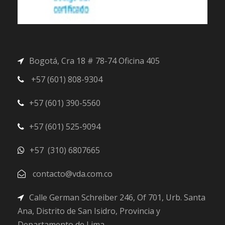
r
$
a
1
:
5
$
0
2
.
Bogotá, Cra 18 # 78-74 Oficina 405
0
0
+57 (601) 808-9304
0
0
.
.
+57 (601) 390-5560
0
0
+57 (601) 525-9094
.
+57 (310) 6807665
contacto@vda.com.co
Calle German Schreiber 246, Of 701, Urb. Santa
Ana, Distrito de San Isidro, Provincia y
Departamento de Lima