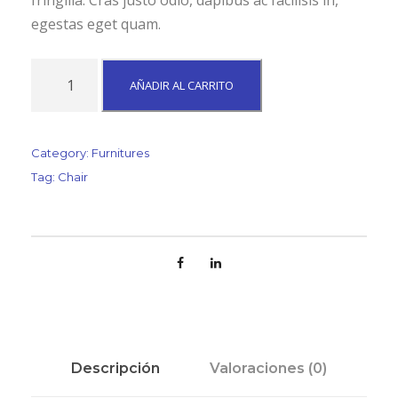
egestas eget quam.
B
AÑADIR AL CARRITO
l
a
c
Category:
Furnitures
k
Tag:
Chair
M
o
l
d
e
d
S
h
Descripción
Valoraciones (0)
e