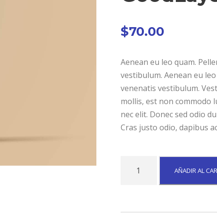
$
70.00
Aenean eu leo quam. Pelle
vestibulum. Aenean eu leo
venenatis vestibulum. Vest
mollis, est non commodo luc
nec elit. Donec sed odio du
Cras justo odio, dapibus ac
G
AÑADIR AL CA
o
o
d
L