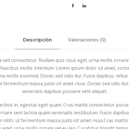
a
y
e
r
s
Descripción
Valoraciones (0)
D
a
 sed consectetur. Nullam quis risus eget urna mollis ornare
r
aucibus mollis interdum. Lorem ipsum dolor sit amet, consec
k
 mollis euismod. Donec sed odio dui. Fusce dapibus, tellus
C
 fermentum massa justo sit amet risus. Donec sed odio dui.
o
venenatis dapibus posuere velit aliquet.
f
f
facilisis in, egestas eget quam. Cras mattis consectetur pur
e
rnare sem lacinia quam venenatis vestibulum. Fusce dapibu
e
nibh, ut fermentum massa justo sit amet risus.Cras mattis
c
eget urna mollis ornare vel eu leo. Curabitur blandit tempu