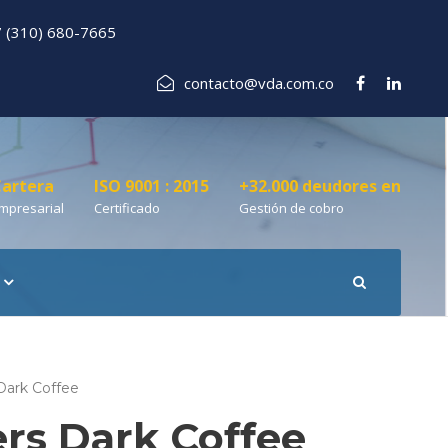
 (310) 680-7665
contacto@vda.com.co
artera
ISO 9001 : 2015
+32.000 deudores en
mpresarial
Certificado
Gestión de cobro
Dark Coffee
rs Dark Coffee