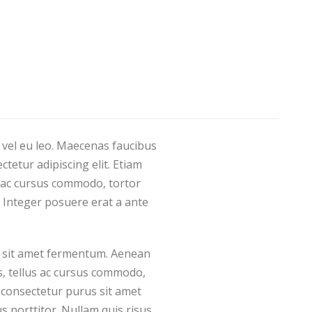
 vel eu leo. Maecenas faucibus
tetur adipiscing elit. Etiam
 ac cursus commodo, tortor
 Integer posuere erat a ante
us sit amet fermentum. Aenean
s, tellus ac cursus commodo,
 consectetur purus sit amet
s porttitor. Nullam quis risus