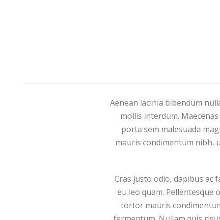
Aenean lacinia bibendum nulla
mollis interdum. Maecenas f
porta sem malesuada magna
mauris condimentum nibh, ut
Cras justo odio, dapibus ac 
eu leo quam. Pellentesque o
tortor mauris condimentum 
fermentum. Nullam quis risus 