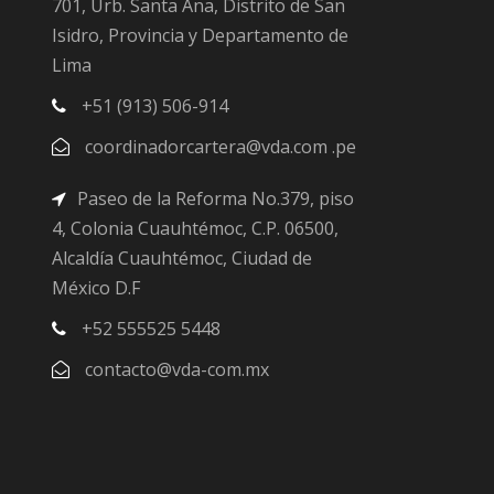
701, Urb. Santa Ana, Distrito de San
Isidro, Provincia y Departamento de
Lima
+51 (913) 506-914
coordinadorcartera@vda.com .pe
Paseo de la Reforma No.379, piso
4, Colonia Cuauhtémoc, C.P. 06500,
Alcaldía Cuauhtémoc, Ciudad de
México D.F
+52 555525 5448
contacto@vda-com.mx