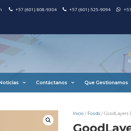
pm
+57 (601) 808-9304
+57 (601) 525-9094
+57
C
E
Noticias
Contáctanos
Que Gestionamos
Inicio
/
Foods
/ GoodLayers 
GoodLaye