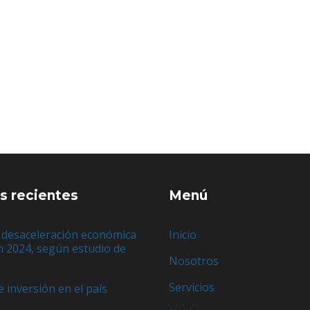
s recientes
Menú
 desaceleración económica
Inicio
n 2024, según estudio de
Nosotros
e
Servicios
e inversión en el país