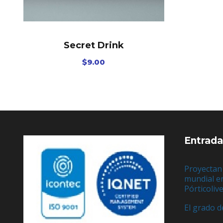
Secret Drink
$
9.00
Entrada
Proyectan
mundial e
Pórticoliv
El grado d