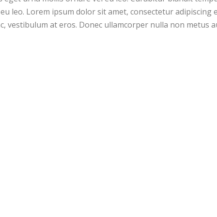
a
eu leo. Lorem ipsum dolor sit amet, consectetur adipiscing el
n
c, vestibulum at eros. Donec ullamcorper nulla non metus auc
t
i
d
a
d