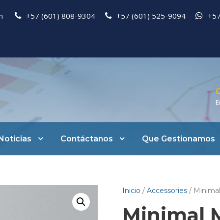
pm
+57 (601) 808-9304
+57 (601) 525-9094
+57
C
E
Noticias
Contáctanos
Que Gestionamos
Inicio
/
Accessories
/ Minima
Minimal 