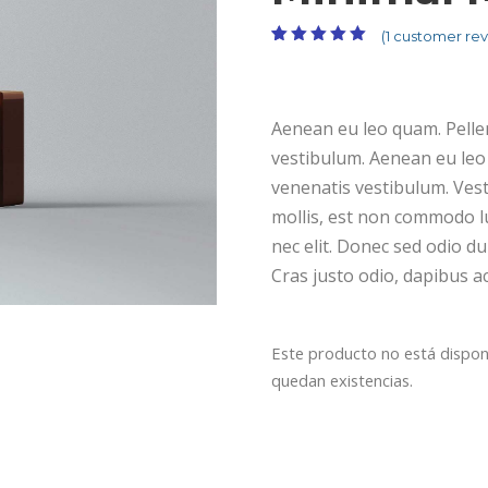
(
1
customer rev
Valorado con
1
5.00
de 5 en
base a
valoración de
un cliente
Aenean eu leo quam. Pelle
vestibulum. Aenean eu leo
venenatis vestibulum. Vest
mollis, est non commodo luc
nec elit. Donec sed odio du
Cras justo odio, dapibus ac
Este producto no está dispon
quedan existencias.