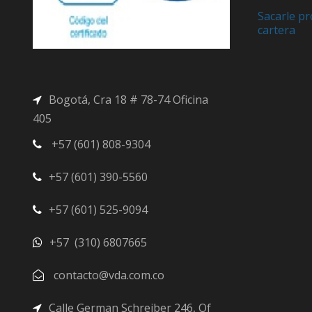
n
l
Sacarle pr
a
e
cartera
l
s
e
:
r
$
Bogotá, Cra 18 # 78-74 Oficina
a
5
:
0
405
$
0
+57 (601) 808-9304
6
.
0
0
+57 (601) 390-5560
0
0
.
.
+57 (601) 525-9094
0
0
+57 (310) 6807665
.
contacto@vda.com.co
Calle German Schreiber 246, Of