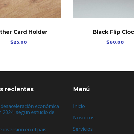
ther Card Holder
Black Flip Clo
$
25.00
$
60.00
s recientes
Menú
 desaceleración económica
Inicio
n 2024, según estudio de
Nosotros
e
Servicios
e inversión en el país