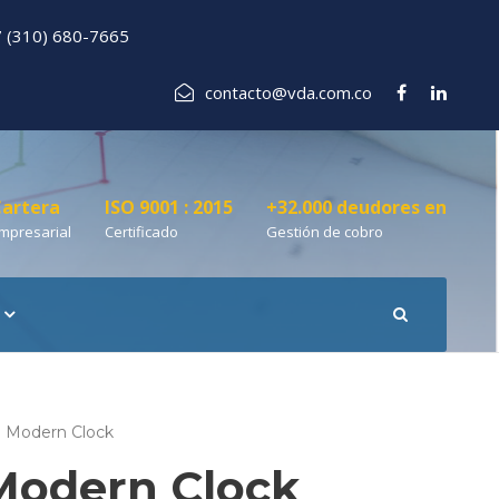
 (310) 680-7665
contacto@vda.com.co
artera
ISO 9001 : 2015
+32.000 deudores en
mpresarial
Certificado
Gestión de cobro
l Modern Clock
Modern Clock