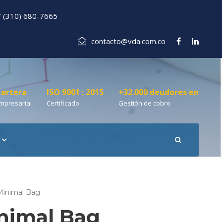
 (310) 680-7665
contacto@vda.com.co
artera
ISO 9001 : 2015
+32.000 deudores en
mpresarial
Certificado
Gestión de cobro
Minimal Bag
nimal Bag