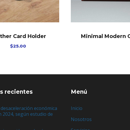
ther Card Holder
Minimal Modern 
$
25.00
s recientes
Menú
 desaceleración económica
Inicio
n 2024, según estudio de
Nosotros
e