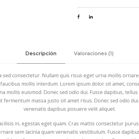
t
e
M
i
n
i
m
Descripción
Valoraciones (1)
a
l
 sed consectetur. Nullam quis risus eget urna mollis ornare
B
aucibus mollis interdum. Lorem ipsum dolor sit amet, consec
a
 mollis euismod. Donec sed odio dui. Fusce dapibus, tellus
g
 fermentum massa justo sit amet risus. Donec sed odio dui.
c
venenatis dapibus posuere velit aliquet.
a
n
facilisis in, egestas eget quam. Cras mattis consectetur pur
t
rnare sem lacinia quam venenatis vestibulum. Fusce dapibu
i