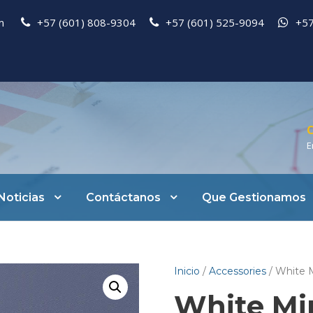
pm
+57 (601) 808-9304
+57 (601) 525-9094
+57
C
E
Noticias
Contáctanos
Que Gestionamos
Inicio
/
Accessories
/ White 
White Mi