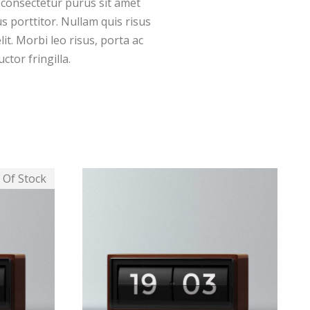
 consectetur purus sit amet
s porttitor. Nullam quis risus
it. Morbi leo risus, porta ac
tor fringilla.
 Of Stock