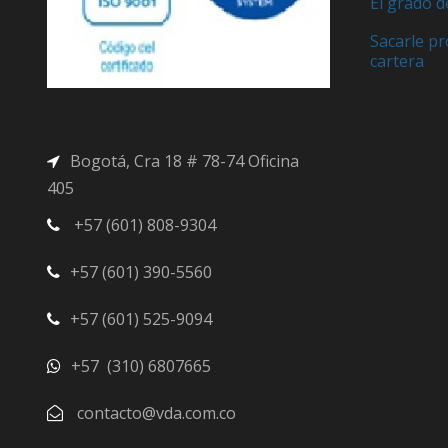
El grado d
i
a
n
l
Sacarle pr
a
e
cartera
l
s
e
:
r
$
Bogotá, Cra 18 # 78-74 Oficina
a
5
:
0
405
$
0
+57 (601) 808-9304
6
.
0
0
+57 (601) 390-5560
0
0
.
.
+57 (601) 525-9094
0
0
+57 (310) 6807665
.
contacto@vda.com.co