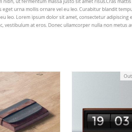
nibh, ut fermentum massa justo sit amet risus.Cras mattis
d
eget urna mollis ornare vel eu leo. Curabitur blandit tempu
a
eu leo. Lorem ipsum dolor sit amet, consectetur adipiscing el
d
c, vestibulum at eros. Donec ullamcorper nulla non metus auc
Out