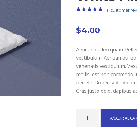
(
1
customer rev
Valorado con
1
5.00
de 5 en
base a
$
4.00
valoración de
un cliente
Aenean eu leo quam. Pelle
vestibulum. Aenean eu leo
venenatis vestibulum. Vest
mollis, est non commodo luc
nec elit. Donec sed odio du
Cras justo odio, dapibus ac
W
AÑADIR AL CA
h
i