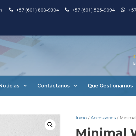
pm
+57 (601) 808-9304
+57 (601) 525-9094
+57
C
E
Noticias
Contáctanos
Que Gestionamos
Inicio
/
Accessories
/ Minima
Minimal 