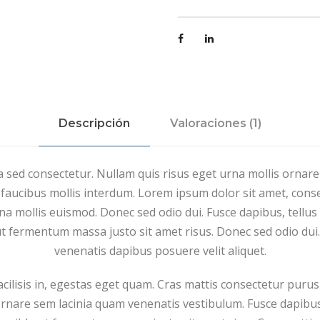
i
a
m
l
a
e
l
r
W
a
a
:
t
Descripción
Valoraciones (1)
$
c
6
h
0
 sed consectetur. Nullam quis risus eget urna mollis ornare
c
0
aucibus mollis interdum. Lorem ipsum dolor sit amet, consec
a
.
 mollis euismod. Donec sed odio dui. Fusce dapibus, tellus
n
0
 fermentum massa justo sit amet risus. Donec sed odio dui.
t
0
venenatis dapibus posuere velit aliquet.
i
.
d
facilisis in, egestas eget quam. Cras mattis consectetur pur
a
rnare sem lacinia quam venenatis vestibulum. Fusce dapibu
d