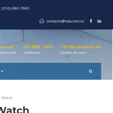
 (310) 680-7665
contacto@vda.com.co
artera
ISO 9001 : 2015
+32.000 deudores en
mpresarial
Certificado
Gestión de cobro
l Watch
Watch