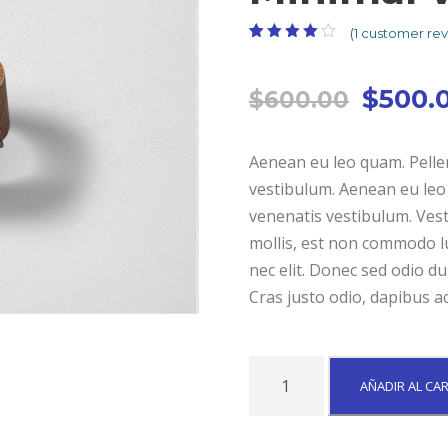
(
1
customer rev
Valorado
1
con
4.00
de
5 en base
E
$
500.
a
$
valoración
600.00
de un
l
cliente
p
Aenean eu leo quam. Pelle
r
vestibulum. Aenean eu leo
e
venenatis vestibulum. Vest
c
mollis, est non commodo luc
i
nec elit. Donec sed odio du
o
Cras justo odio, dapibus ac
o
r
i
M
AÑADIR AL CA
g
i
i
n
n