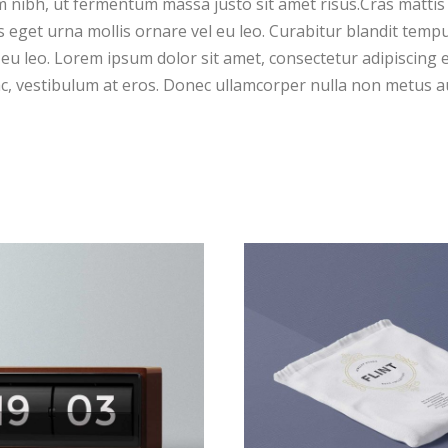
nibh, ut fermentum massa justo sit amet risus.Cras mattis
eget urna mollis ornare vel eu leo. Curabitur blandit tempu
eu leo. Lorem ipsum dolor sit amet, consectetur adipiscing el
c, vestibulum at eros. Donec ullamcorper nulla non metus auc