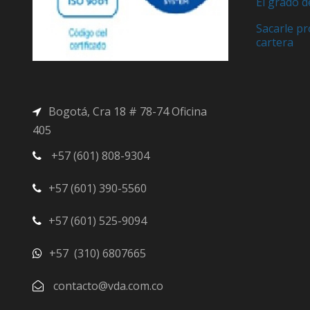
El grado d
Sacarle pr
cartera
Bogotá, Cra 18 # 78-74 Oficina
405
+57 (601) 808-9304
+57 (601) 390-5560
+57 (601) 525-9094
+57 (310) 6807665
contacto@vda.com.co