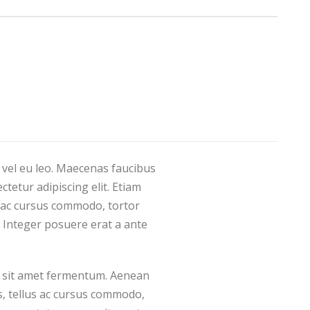
e
s
:
$
5
0
0
.
0
 vel eu leo. Maecenas faucibus
0
tetur adipiscing elit. Etiam
.
 ac cursus commodo, tortor
 Integer posuere erat a ante
us sit amet fermentum. Aenean
s, tellus ac cursus commodo,