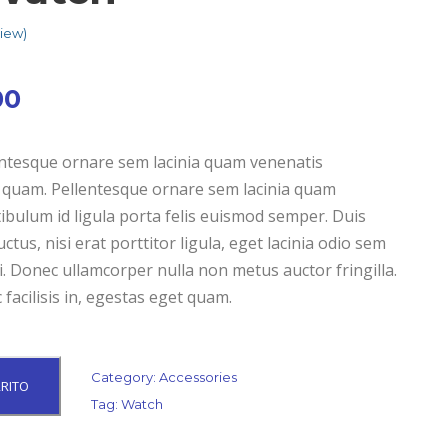
iew)
E
00
l
p
ntesque ornare sem lacinia quam venenatis
r
 quam. Pellentesque ornare sem lacinia quam
e
ibulum id ligula porta felis euismod semper. Duis
c
tus, nisi erat porttitor ligula, eget lacinia odio sem
i
i. Donec ullamcorper nulla non metus auctor fringilla.
o
 facilisis in, egestas eget quam.
a
c
t
Category:
Accessories
RRITO
u
Tag:
Watch
a
l