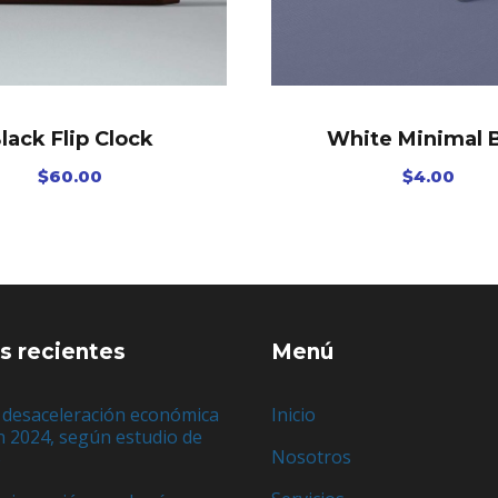
lack Flip Clock
White Minimal 
$
60.00
$
4.00
s recientes
Menú
 desaceleración económica
Inicio
n 2024, según estudio de
Nosotros
e