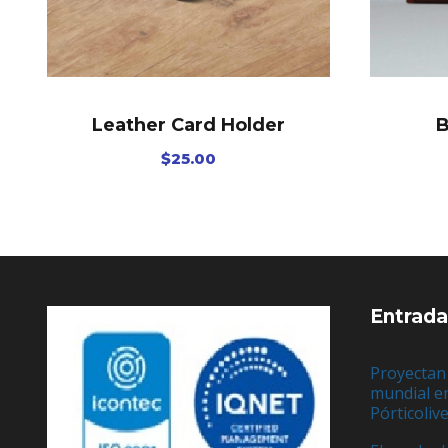
Leather Card Holder
B
$
25.00
Entrada
Proyectan
mundial e
Pórticoliv